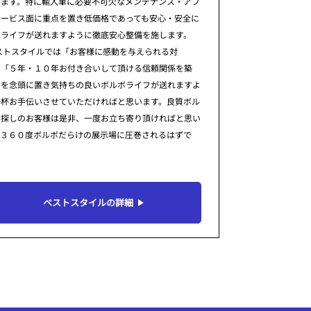
ります。特に輸入車に必要不可欠なメンテナンス・アフ
サービス面に重点を置き低価格であっても安心・安全に
ボライフが送れますように徹底安心整備を施します。
ストスタイルでは「お客様に感動を与えられる対
」「５年・１０年お付き合いして頂ける信頼関係を築
」を念頭に置き気持ちの良いボルボライフが送れますよ
一杯お手伝いさせていただければと思います。良質ボル
お探しのお客様は是非、一度お立ち寄り頂ければと思い
。３６０度ボルボだらけの展示場に圧巻されるはずで
ベストスタイルの詳細