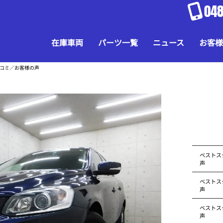
048
在庫車両
パーツ一覧
ニュース
お客様
口コミ／お客様の声
ベストス
声
ベストス
声
ベストス
声