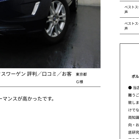
ベストス
声
ベストス
声
クスワーゲン 評判／口コミ／お客
東京都
ボル
Ｇ様
● 当
難う
ーマンスが高かったです。
致し
けで
両知
向・
底研