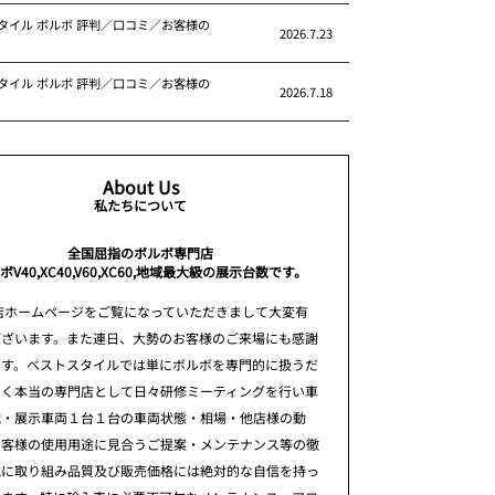
タイル ボルボ 評判／口コミ／お客様の
2026.7.23
タイル ボルボ 評判／口コミ／お客様の
2026.7.18
About Us
私たちについて
全国屈指のボルボ専門店
ボV40,XC40,V60,XC60,地域最大級の展示台数です。
店ホームページをご覧になっていただきまして大変有
ございます。また連日、大勢のお客様のご来場にも感謝
ます。ベストスタイルでは単にボルボを専門的に扱うだ
なく本当の専門店として日々研修ミーティングを行い車
識・展示車両１台１台の車両状態・相場・他店様の動
お客様の使用用途に見合うご提案・メンテナンス等の徹
究に取り組み品質及び販売価格には絶対的な自信を持っ