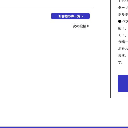
てお
ター
ボル
お客様の声一覧
● ベ
次の投稿
応！
く！
う精
ボを
ます
す。