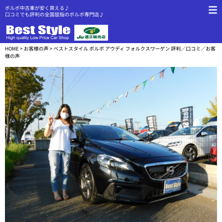
ボルボ中古車が安く買える♪
口コミでも評判の全国屈指のボルボ専門店♪
HOME
>
お客様の声
> ベストスタイル ボルボ アウディ フォルクスワーゲン 評判／口コミ／お客
様の声