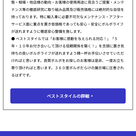
態・相場・他店様の動向・お客様の使用用途に見合うご提案・メンテ
ナンス等の徹底研究に取り組み品質及び販売価格には絶対的な自信を
持っております。特に輸入車に必要不可欠なメンテナンス・アフター
サービス面に重点を置き低価格であっても安心・安全にボルボライフ
が送れますように徹底安心整備を施します。
● ベストスタイルでは「お客様に感動を与えられる対応！」「５
年・１０年お付き合いして頂ける信頼関係を築く！」を念頭に置き気
持ちの良いボルボライフが送れますよう精一杯お手伝いさせていただ
ければと思います。良質ボルボをお探しのお客様は是非、一度お立ち
寄り頂ければと思います。３６０度ボルボだらけの展示場に圧巻され
るはずです。
ベストスタイルの詳細