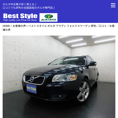
ボルボ中古車が安く買える♪
口コミでも評判の全国屈指のボルボ専門店♪
HOME
>
お客様の声
> ベストスタイル ボルボ アウディ フォルクスワーゲン 評判／口コミ／お客
様の声