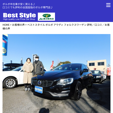
ボルボ中古車が安く買える♪
口コミでも評判の全国屈指のボルボ専門店♪
HOME
>
お客様の声
> ベストスタイル ボルボ アウディ フォルクスワーゲン 評判／口コミ／お客
様の声