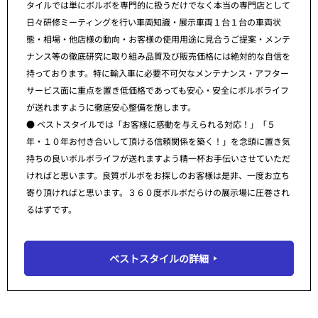
タイルでは単にボルボを専門的に扱うだけでなく本当の専門店として
日々研修ミーティングを行い車両知識・展示車両１台１台の車両状
態・相場・他店様の動向・お客様の使用用途に見合うご提案・メンテ
ナンス等の徹底研究に取り組み品質及び販売価格には絶対的な自信を
持っております。特に輸入車に必要不可欠なメンテナンス・アフター
サービス面に重点を置き低価格であっても安心・安全にボルボライフ
が送れますように徹底安心整備を施します。
● ベストスタイルでは「お客様に感動を与えられる対応！」「５
年・１０年お付き合いして頂ける信頼関係を築く！」を念頭に置き気
持ちの良いボルボライフが送れますよう精一杯お手伝いさせていただ
ければと思います。良質ボルボをお探しのお客様は是非、一度お立ち
寄り頂ければと思います。３６０度ボルボだらけの展示場に圧巻され
るはずです。
ベストスタイルの詳細