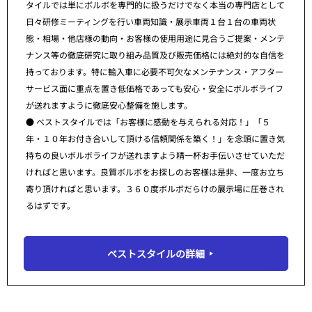
タイルでは単にボルボを専門的に扱うだけでなく本当の専門店として
日々研修ミーティングを行い車両知識・展示車両１台１台の車両状
態・相場・他店様の動向・お客様の使用用途に見合うご提案・メンテ
ナンス等の徹底研究に取り組み品質及び販売価格には絶対的な自信を
持っております。特に輸入車に必要不可欠なメンテナンス・アフター
サービス面に重点を置き低価格であっても安心・安全にボルボライフ
が送れますように徹底安心整備を施します。
● ベストスタイルでは「お客様に感動を与えられる対応！」「５
年・１０年お付き合いして頂ける信頼関係を築く！」を念頭に置き気
持ちの良いボルボライフが送れますよう精一杯お手伝いさせていただ
ければと思います。良質ボルボをお探しのお客様は是非、一度お立ち
寄り頂ければと思います。３６０度ボルボだらけの展示場に圧巻され
るはずです。
ベストスタイルの詳細