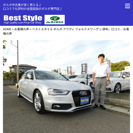
ボルボ中古車が安く買える♪
口コミでも評判の全国屈指のボルボ専門店♪
HOME
>
お客様の声
> ベストスタイル ボルボ アウディ フォルクスワーゲン 評判／口コミ／お客
様の声