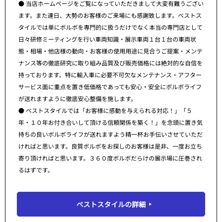
● 当店ホームページをご覧になっていただきまして大変有難うござい
ます。また連日、大勢のお客様のご来場にも感謝致します。ベストス
タイルでは単にボルボを専門的に扱うだけでなく本当の専門店として
日々研修ミーティングを行い車両知識・展示車両１台１台の車両状
態・相場・他店様の動向・お客様の使用用途に見合うご提案・メンテ
ナンス等の徹底研究に取り組み品質及び販売価格には絶対的な自信を
持っております。特に輸入車に必要不可欠なメンテナンス・アフター
サービス面に重点を置き低価格であっても安心・安全にボルボライフ
が送れますように徹底安心整備を施します。
● ベストスタイルでは「お客様に感動を与えられる対応！」「５
年・１０年お付き合いして頂ける信頼関係を築く！」を念頭に置き気
持ちの良いボルボライフが送れますよう精一杯お手伝いさせていただ
ければと思います。良質ボルボをお探しのお客様は是非、一度お立ち
寄り頂ければと思います。３６０度ボルボだらけの展示場に圧巻され
るはずです。
ベストスタイルの詳細