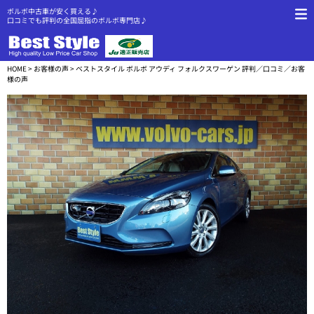
ボルボ中古車が安く買える♪
口コミでも評判の全国屈指のボルボ専門店♪
HOME
>
お客様の声
> ベストスタイル ボルボ アウディ フォルクスワーゲン 評判／口コミ／お客
様の声