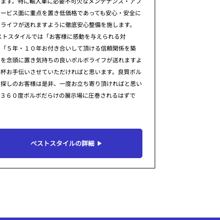
ります。特に輸入車に必要不可欠なメンテナンス・アフ
サービス面に重点を置き低価格であっても安心・安全に
ボライフが送れますように徹底安心整備を施します。
ストスタイルでは「お客様に感動を与えられる対
」「５年・１０年お付き合いして頂ける信頼関係を築
」を念頭に置き気持ちの良いボルボライフが送れますよ
一杯お手伝いさせていただければと思います。良質ボル
お探しのお客様は是非、一度お立ち寄り頂ければと思い
。３６０度ボルボだらけの展示場に圧巻されるはずで
ベストスタイルの詳細