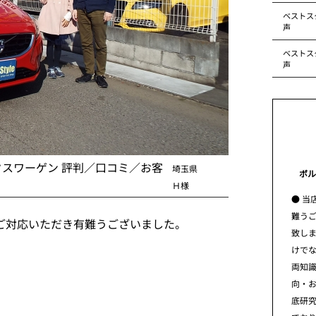
ベストス
声
ベストス
声
クスワーゲン 評判／口コミ／お客
埼玉県
ボル
Ｈ様
● 当
難う
ご対応いただき有難うございました。
致し
けで
両知
向・
底研