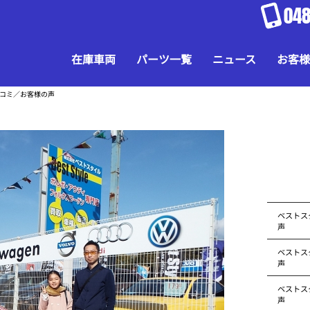
048
在庫車両
パーツ一覧
ニュース
お客様
口コミ／お客様の声
ベストス
声
ベストス
声
ベストス
声