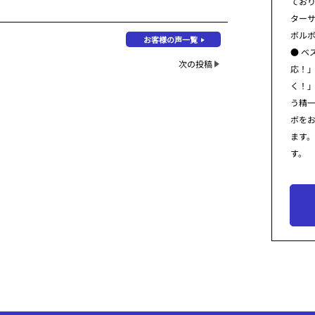
てお
ター
ボル
お客様の声一覧
● ベ
次の投稿
応！
く！
う精
ボを
ます
す。