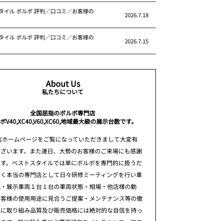
タイル ボルボ 評判／口コミ／お客様の
2026.7.18
タイル ボルボ 評判／口コミ／お客様の
2026.7.15
About Us
私たちについて
全国屈指のボルボ専門店
ボV40,XC40,V60,XC60,地域最大級の展示台数です。
店ホームページをご覧になっていただきまして大変有
ございます。また連日、大勢のお客様のご来場にも感謝
ます。ベストスタイルでは単にボルボを専門的に扱うだ
なく本当の専門店として日々研修ミーティングを行い車
識・展示車両１台１台の車両状態・相場・他店様の動
お客様の使用用途に見合うご提案・メンテナンス等の徹
究に取り組み品質及び販売価格には絶対的な自信を持っ