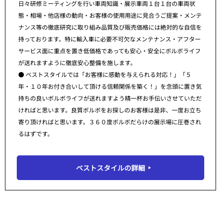
日々研修ミーティングを行い車両知識・展示車両１台１台の車両状
態・相場・他店様の動向・お客様の使用用途に見合うご提案・メンテ
ナンス等の徹底研究に取り組み品質及び販売価格には絶対的な自信を
持っております。特に輸入車に必要不可欠なメンテナンス・アフター
サービス面に重点を置き低価格であっても安心・安全にボルボライフ
が送れますように徹底安心整備を施します。
● ベストスタイルでは「お客様に感動を与えられる対応！」「５
年・１０年お付き合いして頂ける信頼関係を築く！」を念頭に置き気
持ちの良いボルボライフが送れますよう精一杯お手伝いさせていただ
ければと思います。良質ボルボをお探しのお客様は是非、一度お立ち
寄り頂ければと思います。３６０度ボルボだらけの展示場に圧巻され
るはずです。
ベストスタイルの詳細