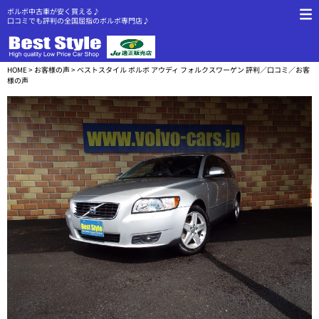
ボルボ中古車が安く買える♪
口コミでも評判の全国屈指のボルボ専門店♪
HOME
>
お客様の声
> ベストスタイル ボルボ アウディ フォルクスワーゲン 評判／口コミ／お客
様の声