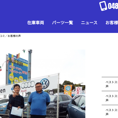
048
在庫車両
パーツ一覧
ニュース
お客様
口コミ／お客様の声
ベストス
声
ベストス
声
ベストス
声