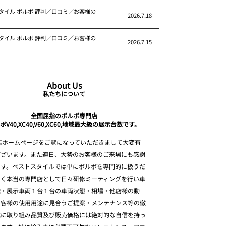
タイル ボルボ 評判／口コミ／お客様の
2026.7.18
タイル ボルボ 評判／口コミ／お客様の
2026.7.15
About Us
私たちについて
全国屈指のボルボ専門店
ボV40,XC40,V60,XC60,地域最大級の展示台数です。
店ホームページをご覧になっていただきまして大変有
ございます。また連日、大勢のお客様のご来場にも感謝
ます。ベストスタイルでは単にボルボを専門的に扱うだ
なく本当の専門店として日々研修ミーティングを行い車
識・展示車両１台１台の車両状態・相場・他店様の動
お客様の使用用途に見合うご提案・メンテナンス等の徹
究に取り組み品質及び販売価格には絶対的な自信を持っ