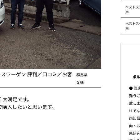
ベストス
声
ベストス
声
クスワーゲン 評判／口コミ／お客
群馬県
ボル
Ｓ様
● 当
難う
く大満足です。
致し
で購入したいと思います。
けで
両知
向・
底研