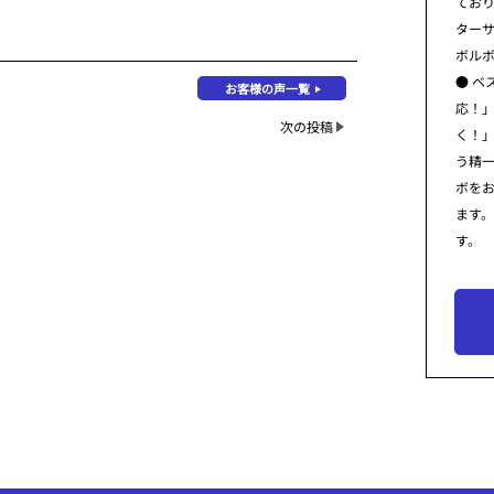
てお
ター
ボル
● ベ
お客様の声一覧
応！
次の投稿
く！
う精
ボを
ます
す。