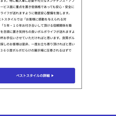
ります。特に輸入車に必要不可欠なメンテナンス・アフ
サービス面に重点を置き低価格であっても安心・安全に
ボライフが送れますように徹底安心整備を施します。
ストスタイルでは「お客様に感動を与えられる対
」「５年・１０年お付き合いして頂ける信頼関係を築
」を念頭に置き気持ちの良いボルボライフが送れますよ
一杯お手伝いさせていただければと思います。良質ボル
お探しのお客様は是非、一度お立ち寄り頂ければと思い
。３６０度ボルボだらけの展示場に圧巻されるはずで
ベストスタイルの詳細