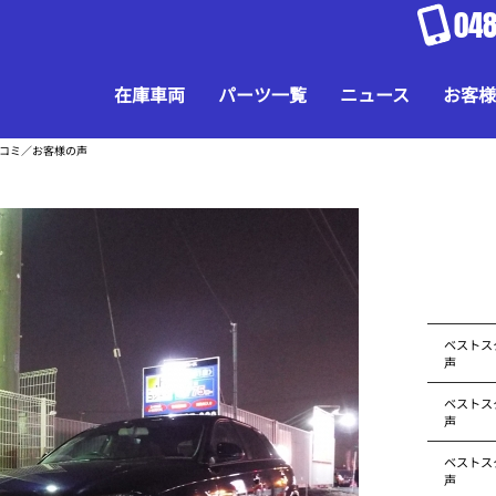
048
在庫車両
パーツ一覧
ニュース
お客様
口コミ／お客様の声
ベストス
声
ベストス
声
ベストス
声