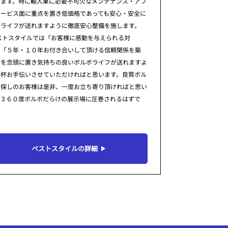
ります。特に輸入車に必要不可欠なメンテナンス・アフ
サービス面に重点を置き低価格であっても安心・安全に
ボライフが送れますように徹底安心整備を施します。
ストスタイルでは「お客様に感動を与えられる対
」「５年・１０年お付き合いして頂ける信頼関係を築
」を念頭に置き気持ちの良いボルボライフが送れますよ
一杯お手伝いさせていただければと思います。良質ボル
お探しのお客様は是非、一度お立ち寄り頂ければと思い
。３６０度ボルボだらけの展示場に圧巻されるはずで
ベストスタイルの詳細