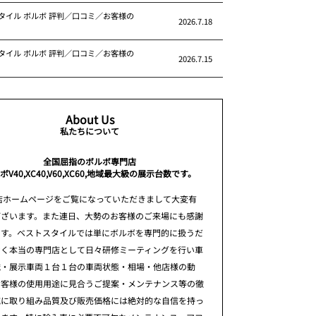
タイル ボルボ 評判／口コミ／お客様の
2026.7.18
タイル ボルボ 評判／口コミ／お客様の
2026.7.15
About Us
私たちについて
全国屈指のボルボ専門店
ボV40,XC40,V60,XC60,地域最大級の展示台数です。
店ホームページをご覧になっていただきまして大変有
ございます。また連日、大勢のお客様のご来場にも感謝
ます。ベストスタイルでは単にボルボを専門的に扱うだ
なく本当の専門店として日々研修ミーティングを行い車
識・展示車両１台１台の車両状態・相場・他店様の動
お客様の使用用途に見合うご提案・メンテナンス等の徹
究に取り組み品質及び販売価格には絶対的な自信を持っ