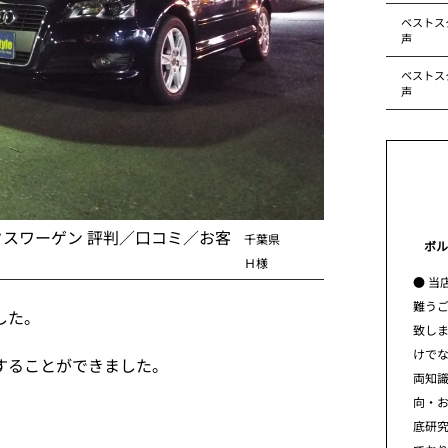
ベストス
声
ベストス
声
クスワーゲン 評判／口コミ／お客
千葉県
ボル
Ｈ様
● 当
難う
した。
致し
けで
することができました。
両知
向・
底研