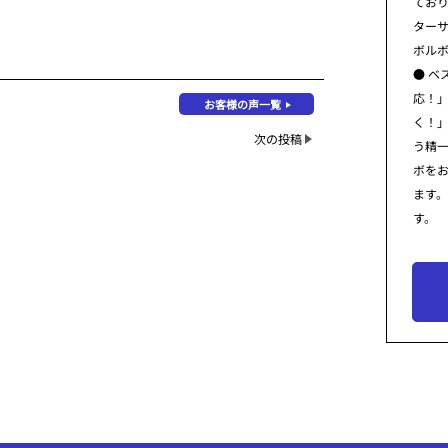
てお
ター
ボル
● ベ
応！
お客様の声一覧
く！
次の投稿
う精
ボを
ます
す。