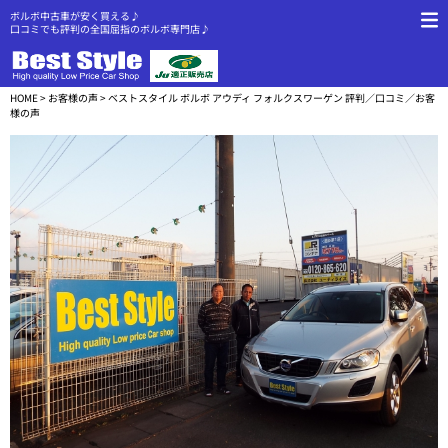
ボルボ中古車が安く買える♪
口コミでも評判の全国屈指のボルボ専門店♪
HOME
>
お客様の声
> ベストスタイル ボルボ アウディ フォルクスワーゲン 評判／口コミ／お客
様の声