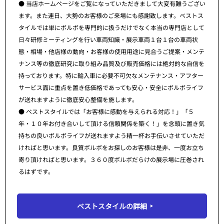
● 当店ホームページをご覧になっていただきまして大変有難うござい
ます。また連日、大勢のお客様のご来場にも感謝致します。ベストス
タイルでは単にボルボを専門的に扱うだけでなく本当の専門店として
日々研修ミーティングを行い車両知識・展示車両１台１台の車両状
態・相場・他店様の動向・お客様の使用用途に見合うご提案・メンテ
ナンス等の徹底研究に取り組み品質及び販売価格には絶対的な自信を
持っております。特に輸入車に必要不可欠なメンテナンス・アフター
サービス面に重点を置き低価格であっても安心・安全にボルボライフ
が送れますように徹底安心整備を施します。
● ベストスタイルでは「お客様に感動を与えられる対応！」「５
年・１０年お付き合いして頂ける信頼関係を築く！」を念頭に置き気
持ちの良いボルボライフが送れますよう精一杯お手伝いさせていただ
ければと思います。良質ボルボをお探しのお客様は是非、一度お立ち
寄り頂ければと思います。３６０度ボルボだらけの展示場に圧巻され
るはずです。
ベストスタイルの詳細