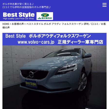
ボルボ中古車が安く買える♪
口コミでも評判の全国屈指のボルボ専門店♪
HOME
>
お客様の声
> ベストスタイル ボルボ アウディ フォルクスワーゲン 評判／口コミ／お客
様の声