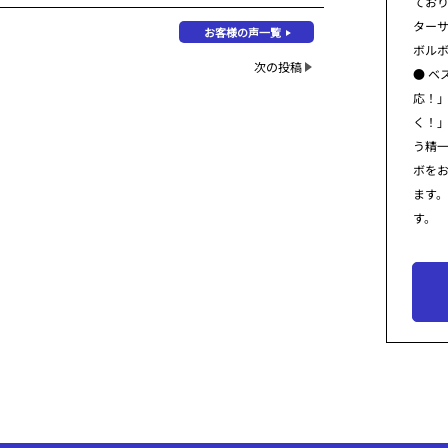
てお
ター
お客様の声一覧
ボル
次の投稿
● ベ
応！
く！
う精
ボを
ます
す。