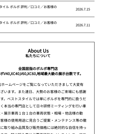
タイル ボルボ 評判／口コミ／お客様の
2026.7.15
タイル ボルボ 評判／口コミ／お客様の
2026.7.11
About Us
私たちについて
全国屈指のボルボ専門店
ボV40,XC40,V60,XC60,地域最大級の展示台数です。
店ホームページをご覧になっていただきまして大変有
ございます。また連日、大勢のお客様のご来場にも感謝
ます。ベストスタイルでは単にボルボを専門的に扱うだ
なく本当の専門店として日々研修ミーティングを行い車
識・展示車両１台１台の車両状態・相場・他店様の動
お客様の使用用途に見合うご提案・メンテナンス等の徹
究に取り組み品質及び販売価格には絶対的な自信を持っ