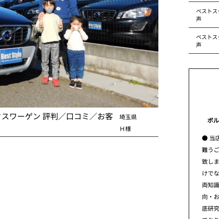
ベストス
声
ベストス
声
クスワーゲン 評判／口コミ／お客
埼玉県
ボル
Ｈ様
● 当
難う
致し
けで
両知
向・
底研