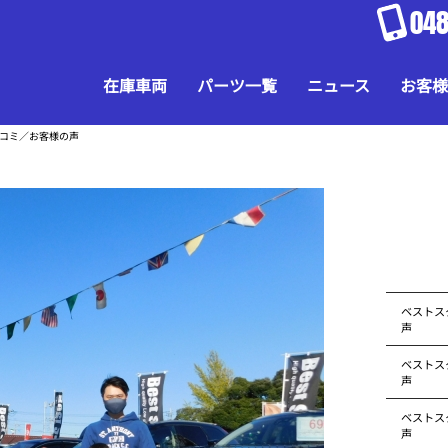
048
在庫車両
パーツ一覧
ニュース
お客様
口コミ／お客様の声
ベストス
声
ベストス
声
ベストス
声