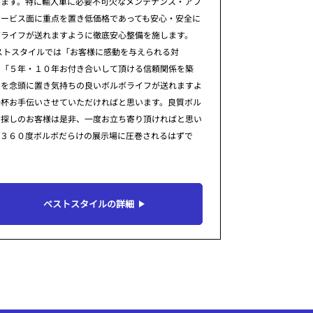
ります。特に輸入車に必要不可欠なメンテナンス・アフ
サービス面に重点を置き低価格であっても安心・安全に
ボライフが送れますように徹底安心整備を施します。
ストスタイルでは「お客様に感動を与えられる対
」「５年・１０年お付き合いして頂ける信頼関係を築
」を念頭に置き気持ちの良いボルボライフが送れますよ
一杯お手伝いさせていただければと思います。良質ボル
お探しのお客様は是非、一度お立ち寄り頂ければと思い
。３６０度ボルボだらけの展示場に圧巻されるはずで
ベストスタイルの詳細