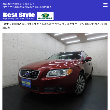
ボルボ中古車が安く買える♪
口コミでも評判の全国屈指のボルボ専門店♪
HOME
>
お客様の声
> ベストスタイル ボルボ アウディ フォルクスワーゲン 評判／口コミ／お客
様の声