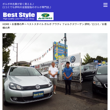
ボルボ中古車が安く買える♪
口コミでも評判の全国屈指のボルボ専門店♪
HOME
>
お客様の声
> ベストスタイル ボルボ アウディ フォルクスワーゲン 評判／口コミ／お客
様の声