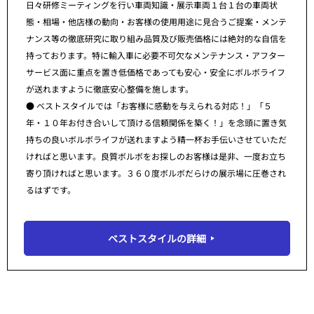
日々研修ミーティングを行い車両知識・展示車両１台１台の車両状
態・相場・他店様の動向・お客様の使用用途に見合うご提案・メンテ
ナンス等の徹底研究に取り組み品質及び販売価格には絶対的な自信を
持っております。特に輸入車に必要不可欠なメンテナンス・アフター
サービス面に重点を置き低価格であっても安心・安全にボルボライフ
が送れますように徹底安心整備を施します。
● ベストスタイルでは「お客様に感動を与えられる対応！」「５
年・１０年お付き合いして頂ける信頼関係を築く！」を念頭に置き気
持ちの良いボルボライフが送れますよう精一杯お手伝いさせていただ
ければと思います。良質ボルボをお探しのお客様は是非、一度お立ち
寄り頂ければと思います。３６０度ボルボだらけの展示場に圧巻され
るはずです。
ベストスタイルの詳細