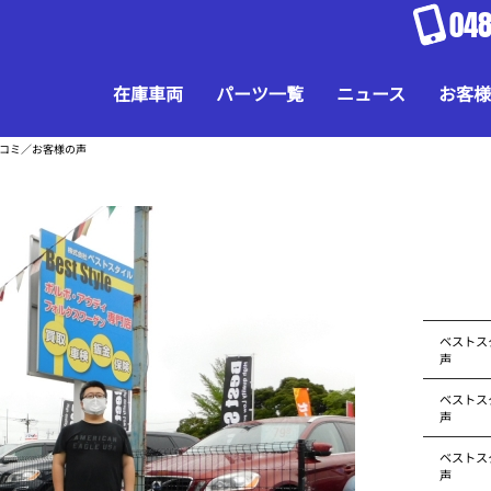
048
在庫車両
パーツ一覧
ニュース
お客様
口コミ／お客様の声
ベストス
声
ベストス
声
ベストス
声