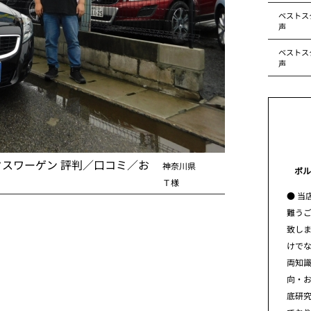
ベストス
声
ベストス
声
クスワーゲン 評判／口コミ／お
神奈川県
ボル
Ｔ様
● 当
難う
致し
けで
両知
向・
底研