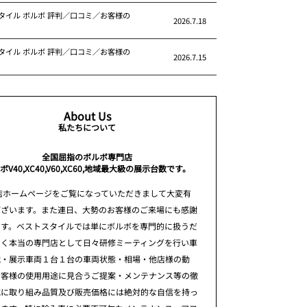
タイル ボルボ 評判／口コミ／お客様の
2026.7.18
タイル ボルボ 評判／口コミ／お客様の
2026.7.15
About Us
私たちについて
全国屈指のボルボ専門店
ボV40,XC40,V60,XC60,地域最大級の展示台数です。
店ホームページをご覧になっていただきまして大変有
ございます。また連日、大勢のお客様のご来場にも感謝
ます。ベストスタイルでは単にボルボを専門的に扱うだ
なく本当の専門店として日々研修ミーティングを行い車
識・展示車両１台１台の車両状態・相場・他店様の動
お客様の使用用途に見合うご提案・メンテナンス等の徹
究に取り組み品質及び販売価格には絶対的な自信を持っ