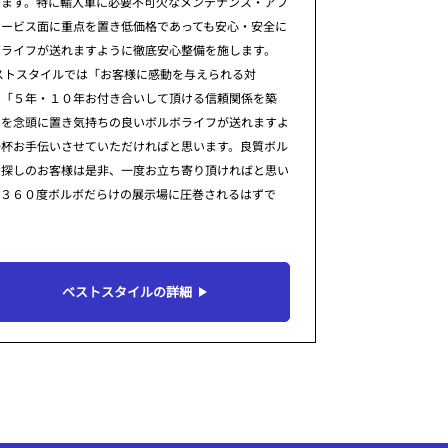
ります。特に輸入車に必要不可欠なメンテナンス・アフ
サービス面に重点を置き低価格であっても安心・安全に
ボライフが送れますように徹底安心整備を施します。
ストスタイルでは「お客様に感動を与えられる対
」「５年・１０年お付き合いして頂ける信頼関係を築
」を念頭に置き気持ちの良いボルボライフが送れますよ
一杯お手伝いさせていただければと思います。良質ボル
お探しのお客様は是非、一度お立ち寄り頂ければと思い
。３６０度ボルボだらけの展示場に圧巻されるはずで
ベストスタイルの詳細