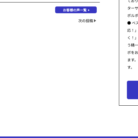
てお
ター
お客様の声一覧
ボル
次の投稿
● ベ
応！
く！
う精
ボを
ます
す。