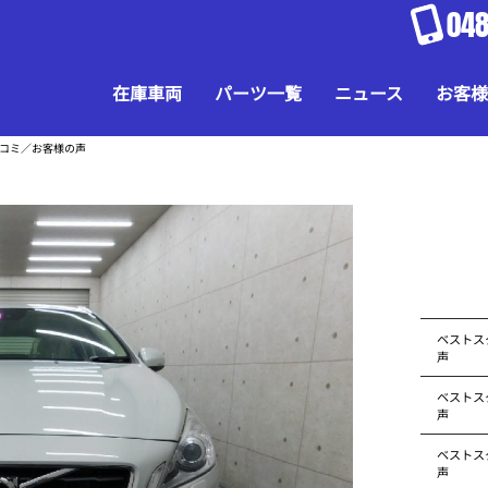
048
在庫車両
パーツ一覧
ニュース
お客様
口コミ／お客様の声
ベストス
声
ベストス
声
ベストス
声