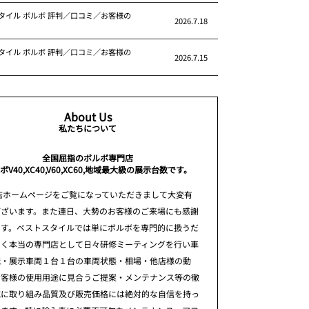
タイル ボルボ 評判／口コミ／お客様の
2026.7.18
タイル ボルボ 評判／口コミ／お客様の
2026.7.15
About Us
私たちについて
全国屈指のボルボ専門店
ボV40,XC40,V60,XC60,地域最大級の展示台数です。
店ホームページをご覧になっていただきまして大変有
ございます。また連日、大勢のお客様のご来場にも感謝
ます。ベストスタイルでは単にボルボを専門的に扱うだ
なく本当の専門店として日々研修ミーティングを行い車
識・展示車両１台１台の車両状態・相場・他店様の動
お客様の使用用途に見合うご提案・メンテナンス等の徹
究に取り組み品質及び販売価格には絶対的な自信を持っ