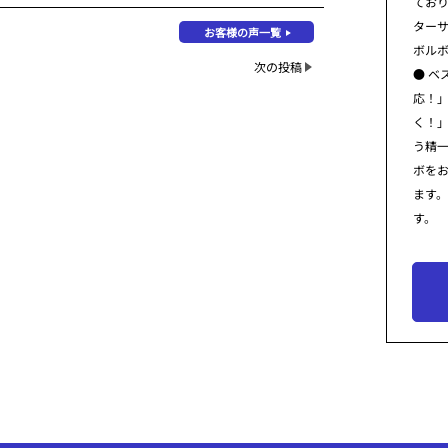
てお
ター
お客様の声一覧
ボル
次の投稿
● ベ
応！
く！
う精
ボを
ます
す。