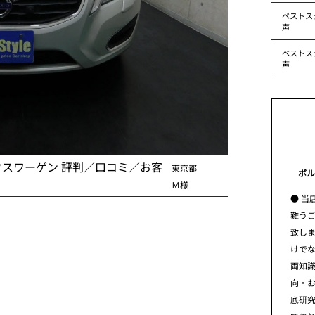
ベストス
声
ベストス
声
クスワーゲン 評判／口コミ／お客
東京都
ボル
Ｍ様
● 当
難う
致し
けで
両知
向・
底研