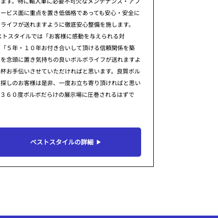
ります。特に輸入車に必要不可欠なメンテナンス・アフ
サービス面に重点を置き低価格であっても安心・安全に
ボライフが送れますように徹底安心整備を施します。
ストスタイルでは「お客様に感動を与えられる対
」「５年・１０年お付き合いして頂ける信頼関係を築
」を念頭に置き気持ちの良いボルボライフが送れますよ
一杯お手伝いさせていただければと思います。良質ボル
お探しのお客様は是非、一度お立ち寄り頂ければと思い
。３６０度ボルボだらけの展示場に圧巻されるはずで
ベストスタイルの詳細