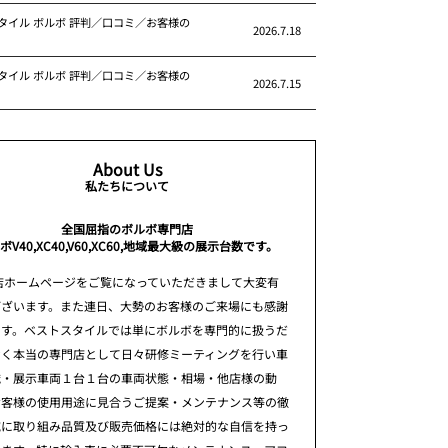
タイル ボルボ 評判／口コミ／お客様の
2026.7.18
タイル ボルボ 評判／口コミ／お客様の
2026.7.15
About Us
私たちについて
全国屈指のボルボ専門店
ボV40,XC40,V60,XC60,地域最大級の展示台数です。
店ホームページをご覧になっていただきまして大変有
ございます。また連日、大勢のお客様のご来場にも感謝
ます。ベストスタイルでは単にボルボを専門的に扱うだ
なく本当の専門店として日々研修ミーティングを行い車
識・展示車両１台１台の車両状態・相場・他店様の動
お客様の使用用途に見合うご提案・メンテナンス等の徹
究に取り組み品質及び販売価格には絶対的な自信を持っ