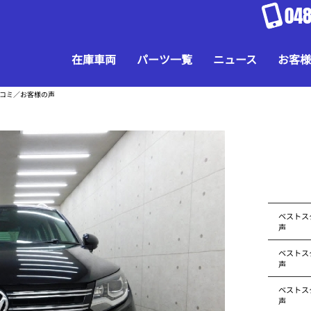
048
在庫車両
パーツ一覧
ニュース
お客様
口コミ／お客様の声
ベストス
声
ベストス
声
ベストス
声