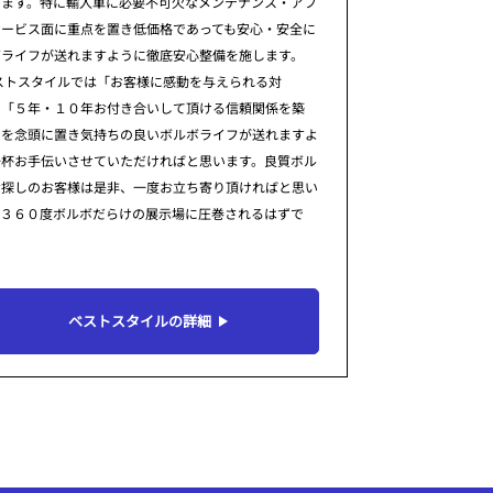
ります。特に輸入車に必要不可欠なメンテナンス・アフ
サービス面に重点を置き低価格であっても安心・安全に
ボライフが送れますように徹底安心整備を施します。
ストスタイルでは「お客様に感動を与えられる対
」「５年・１０年お付き合いして頂ける信頼関係を築
」を念頭に置き気持ちの良いボルボライフが送れますよ
一杯お手伝いさせていただければと思います。良質ボル
お探しのお客様は是非、一度お立ち寄り頂ければと思い
。３６０度ボルボだらけの展示場に圧巻されるはずで
ベストスタイルの詳細