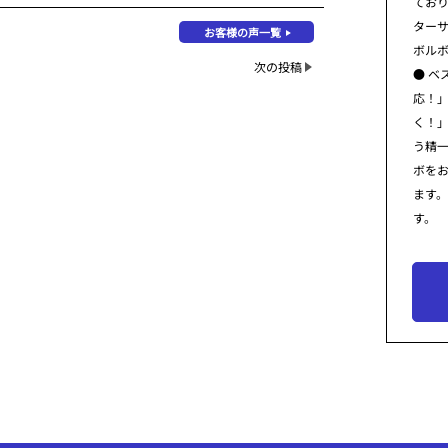
てお
ター
お客様の声一覧
ボル
次の投稿
● ベ
応！
く！
う精
ボを
ます
す。