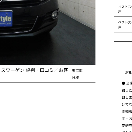
ベストス
声
ベストス
声
クスワーゲン 評判／口コミ／お客
東京都
ボル
Ｈ様
● 当
難う
致し
けで
両知
向・
底研