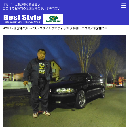
ボルボ中古車が安く買える♪
口コミでも評判の全国屈指のボルボ専門店♪
HOME
>
お客様の声
> ベストスタイル アウディ ボルボ 評判／口コミ／お客様の声