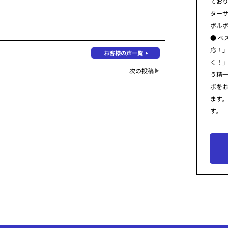
てお
ター
ボル
● ベ
応！
お客様の声一覧
く！
次の投稿
う精
ボを
ます
す。