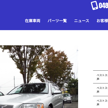
048
在庫車両
パーツ一覧
ニュース
お客様
ベストス
声
ベストス
声
ベストス
声