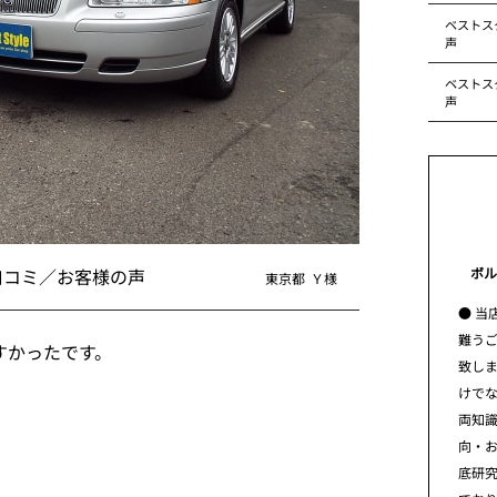
ベストス
声
ベストス
声
ボル
口コミ／お客様の声
東京都
Ｙ様
● 当
難う
すかったです。
致し
けで
両知
向・
底研