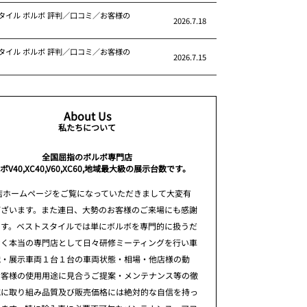
タイル ボルボ 評判／口コミ／お客様の
2026.7.18
タイル ボルボ 評判／口コミ／お客様の
2026.7.15
About Us
私たちについて
全国屈指のボルボ専門店
ボV40,XC40,V60,XC60,地域最大級の展示台数です。
店ホームページをご覧になっていただきまして大変有
ございます。また連日、大勢のお客様のご来場にも感謝
ます。ベストスタイルでは単にボルボを専門的に扱うだ
なく本当の専門店として日々研修ミーティングを行い車
識・展示車両１台１台の車両状態・相場・他店様の動
お客様の使用用途に見合うご提案・メンテナンス等の徹
究に取り組み品質及び販売価格には絶対的な自信を持っ