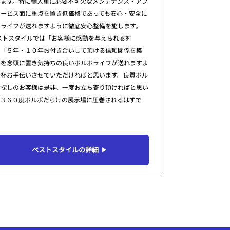
ります。特に輸入車に必要不可欠なメンテナンス・アフ
サービス面に重点を置き低価格であっても安心・安全に
ボライフが送れますように徹底安心整備を施します。
ストスタイルでは「お客様に感動を与えられる対
」「５年・１０年お付き合いして頂ける信頼関係を築
」を念頭に置き気持ちの良いボルボライフが送れますよ
一杯お手伝いさせていただければと思います。良質ボル
お探しのお客様は是非、一度お立ち寄り頂ければと思い
。３６０度ボルボだらけの展示場に圧巻されるはずで
ベストスタイルの詳細