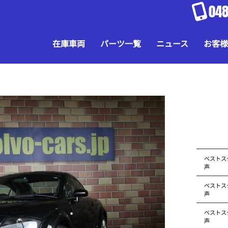
048
在庫車両
パーツ一覧
ニュース
お客様
ベストス
声
ベストス
声
ベストス
声