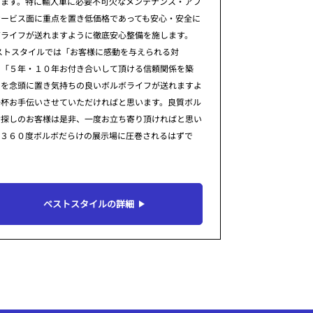
ります。特に輸入車に必要不可欠なメンテナンス・アフ
サービス面に重点を置き低価格であっても安心・安全に
ボライフが送れますように徹底安心整備を施します。
ストスタイルでは「お客様に感動を与えられる対
」「５年・１０年お付き合いして頂ける信頼関係を築
」を念頭に置き気持ちの良いボルボライフが送れますよ
一杯お手伝いさせていただければと思います。良質ボル
お探しのお客様は是非、一度お立ち寄り頂ければと思い
。３６０度ボルボだらけの展示場に圧巻されるはずで
ベストスタイルの詳細