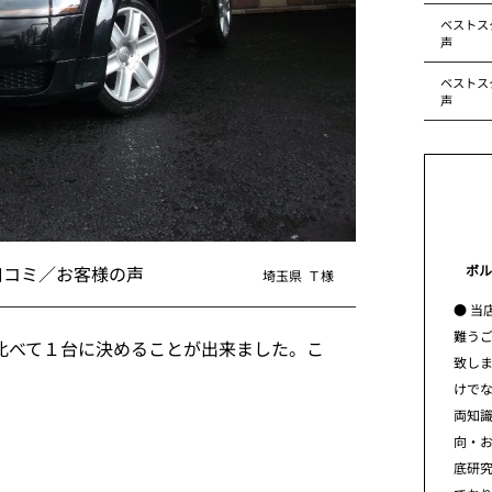
ベストス
声
ベストス
声
ボル
口コミ／お客様の声
埼玉県
Ｔ様
● 当
難う
比べて１台に決めることが出来ました。こ
致し
けで
両知
向・
底研