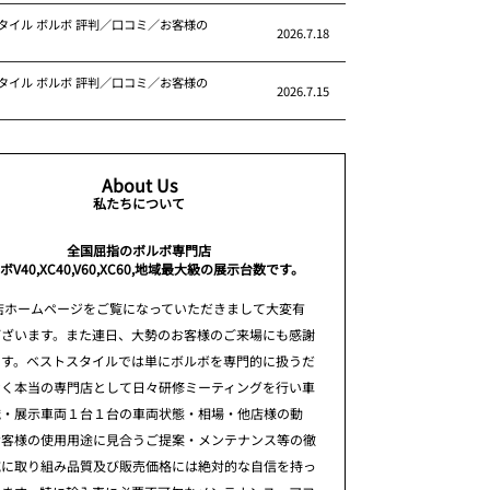
タイル ボルボ 評判／口コミ／お客様の
2026.7.18
タイル ボルボ 評判／口コミ／お客様の
2026.7.15
About Us
私たちについて
全国屈指のボルボ専門店
ボV40,XC40,V60,XC60,地域最大級の展示台数です。
店ホームページをご覧になっていただきまして大変有
ございます。また連日、大勢のお客様のご来場にも感謝
ます。ベストスタイルでは単にボルボを専門的に扱うだ
なく本当の専門店として日々研修ミーティングを行い車
識・展示車両１台１台の車両状態・相場・他店様の動
お客様の使用用途に見合うご提案・メンテナンス等の徹
究に取り組み品質及び販売価格には絶対的な自信を持っ