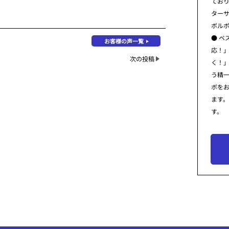
てお
ター
ボル
● ベ
お客様の声一覧
応！
次の投稿
く！
う精
ボを
ます
す。