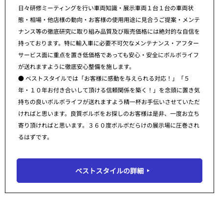
日々研修ミーティングを行い車両知識・展示車両１台１台の車両状
態・相場・他店様の動向・お客様の使用用途に見合うご提案・メンテ
ナンス等の徹底研究に取り組み品質及び販売価格には絶対的な自信を
持っております。特に輸入車に必要不可欠なメンテナンス・アフター
サービス面に重点を置き低価格であっても安心・安全にボルボライフ
が送れますように徹底安心整備を施します。
● ベストスタイルでは「お客様に感動を与えられる対応！」「５
年・１０年お付き合いして頂ける信頼関係を築く！」を念頭に置き気
持ちの良いボルボライフが送れますよう精一杯お手伝いさせていただ
ければと思います。良質ボルボをお探しのお客様は是非、一度お立ち
寄り頂ければと思います。３６０度ボルボだらけの展示場に圧巻され
るはずです。
ベストスタイルの詳細