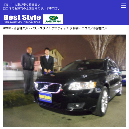
ボルボ中古車が安く買える♪
口コミでも評判の全国屈指のボルボ専門店♪
HOME
>
お客様の声
> ベストスタイル アウディ ボルボ 評判／口コミ／お客様の声