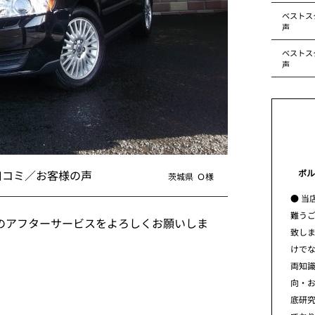
ベストス
声
ベストス
声
ボル
口コミ／お客様の声
茨城県
Ｏ様
● 当
難う
のアフターサービスをよろしくお願いしま
致し
けで
両知
向・
底研