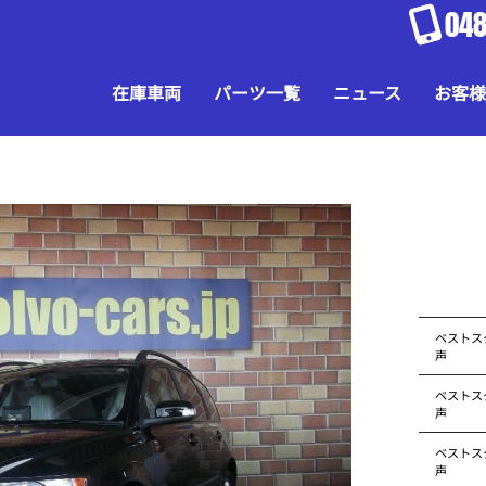
048
在庫車両
パーツ一覧
ニュース
お客様
ベストス
声
ベストス
声
ベストス
声