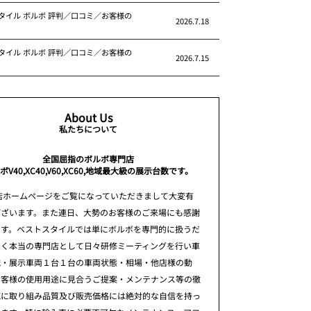
タイル ボルボ 評判／口コミ／お客様の
2026.7.18
タイル ボルボ 評判／口コミ／お客様の
2026.7.15
About Us
私たちについて
全国屈指のボルボ専門店
ボV40,XC40,V60,XC60,地域最大級の展示台数です。
店ホームページをご覧になっていただきまして大変有
ございます。また連日、大勢のお客様のご来場にも感謝
ます。ベストスタイルでは単にボルボを専門的に扱うだ
なく本当の専門店として日々研修ミーティングを行い車
識・展示車両１台１台の車両状態・相場・他店様の動
お客様の使用用途に見合うご提案・メンテナンス等の徹
究に取り組み品質及び販売価格には絶対的な自信を持っ