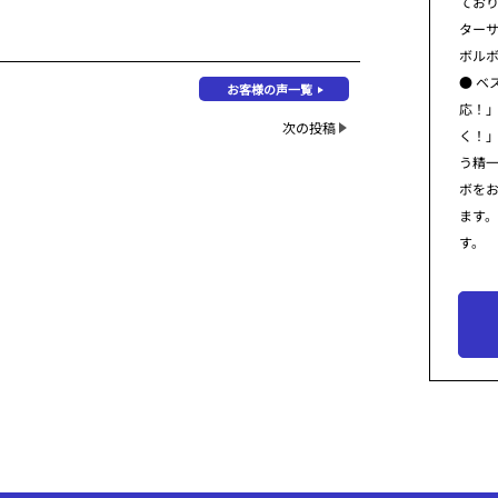
てお
ター
ボル
● ベ
お客様の声一覧
応！
次の投稿
く！
う精
ボを
ます
す。