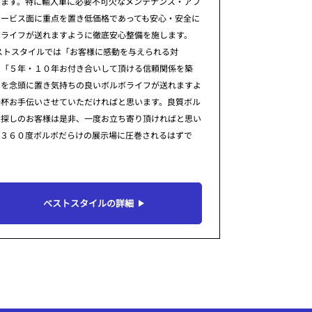
ります。特に輸入車に必要不可欠なメンテナンス・アフ
サービス面に重点を置き低価格であっても安心・安全に
ボライフが送れますように徹底安心整備を施します。
ストスタイルでは「お客様に感動を与えられる対
」「５年・１０年お付き合いして頂ける信頼関係を築
」を念頭に置き気持ちの良いボルボライフが送れますよ
一杯お手伝いさせていただければと思います。良質ボル
お探しのお客様は是非、一度お立ち寄り頂ければと思い
。３６０度ボルボだらけの展示場に圧巻されるはずで
ベストスタイルの詳細