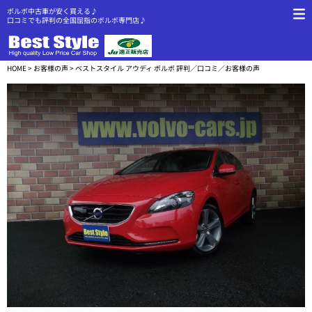
ボルボ中古車が安く買える♪
口コミでも評判の全国屈指のボルボ専門店♪
HOME
>
お客様の声
> ベストスタイル アウディ ボルボ 評判／口コミ／お客様の声