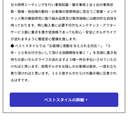
日々研修ミーティングを行い車両知識・展示車両１台１台の車両状
態・相場・他店様の動向・お客様の使用用途に見合うご提案・メンテ
ナンス等の徹底研究に取り組み品質及び販売価格には絶対的な自信を
持っております。特に輸入車に必要不可欠なメンテナンス・アフター
サービス面に重点を置き低価格であっても安心・安全にボルボライフ
が送れますように徹底安心整備を施します。
● ベストスタイルでは「お客様に感動を与えられる対応！」「５
年・１０年お付き合いして頂ける信頼関係を築く！」を念頭に置き気
持ちの良いボルボライフが送れますよう精一杯お手伝いさせていただ
ければと思います。良質ボルボをお探しのお客様は是非、一度お立ち
寄り頂ければと思います。３６０度ボルボだらけの展示場に圧巻され
るはずです。
ベストスタイルの詳細