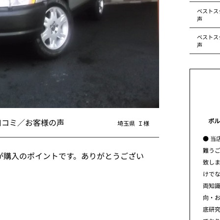
ベストス
声
ベストス
声
ボル
口コミ／お客様の声
埼玉県
Ｉ様
● 当
難う
が購入のポイントです。ありがとうござい
致し
けで
両知
向・
底研