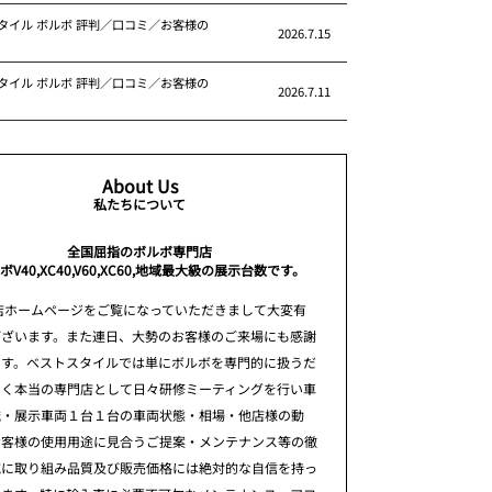
タイル ボルボ 評判／口コミ／お客様の
2026.7.15
タイル ボルボ 評判／口コミ／お客様の
2026.7.11
About Us
私たちについて
全国屈指のボルボ専門店
ボV40,XC40,V60,XC60,地域最大級の展示台数です。
店ホームページをご覧になっていただきまして大変有
ございます。また連日、大勢のお客様のご来場にも感謝
ます。ベストスタイルでは単にボルボを専門的に扱うだ
なく本当の専門店として日々研修ミーティングを行い車
識・展示車両１台１台の車両状態・相場・他店様の動
お客様の使用用途に見合うご提案・メンテナンス等の徹
究に取り組み品質及び販売価格には絶対的な自信を持っ