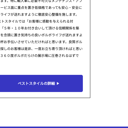
ります。特に輸入車に必要不可欠なメンテナンス・アフ
サービス面に重点を置き低価格であっても安心・安全に
ボライフが送れますように徹底安心整備を施します。
ストスタイルでは「お客様に感動を与えられる対
」「５年・１０年お付き合いして頂ける信頼関係を築
」を念頭に置き気持ちの良いボルボライフが送れますよ
一杯お手伝いさせていただければと思います。良質ボル
お探しのお客様は是非、一度お立ち寄り頂ければと思い
。３６０度ボルボだらけの展示場に圧巻されるはずで
ベストスタイルの詳細