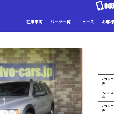
048
在庫車両
パーツ一覧
ニュース
お客様
ベストス
声
ベストス
声
ベストス
声