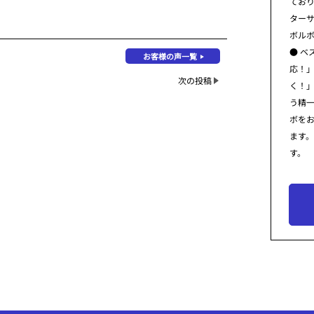
てお
ター
ボル
● ベ
お客様の声一覧
応！
次の投稿
く！
う精
ボを
ます
す。