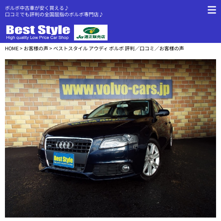
ボルボ中古車が安く買える♪
口コミでも評判の全国屈指のボルボ専門店♪
HOME
>
お客様の声
> ベストスタイル アウディ ボルボ 評判／口コミ／お客様の声