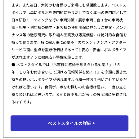
ます。また連日、大勢のお客様のご来場にも感謝致します。ベストス
タイルでは単にボルボを専門的に扱うだけでなく本当の専門店として
日々研修ミーティングを行い車両知識・展示車両１台１台の車両状
態・相場・他店様の動向・お客様の使用用途に見合うご提案・メンテ
ナンス等の徹底研究に取り組み品質及び販売価格には絶対的な自信を
持っております。特に輸入車に必要不可欠なメンテナンス・アフター
サービス面に重点を置き低価格であっても安心・安全にボルボライフ
が送れますように徹底安心整備を施します。
● ベストスタイルでは「お客様に感動を与えられる対応！」「５
年・１０年お付き合いして頂ける信頼関係を築く！」を念頭に置き気
持ちの良いボルボライフが送れますよう精一杯お手伝いさせていただ
ければと思います。良質ボルボをお探しのお客様は是非、一度お立ち
寄り頂ければと思います。３６０度ボルボだらけの展示場に圧巻され
るはずです。
ベストスタイルの詳細