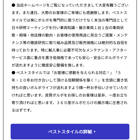
● 当店ホームページをご覧になっていただきまして大変有難うござい
ます。また連日、大勢のお客様のご来場にも感謝致します。ベストス
タイルでは単にボルボを専門的に扱うだけでなく本当の専門店として
日々研修ミーティングを行い車両知識・展示車両１台１台の車両状
態・相場・他店様の動向・お客様の使用用途に見合うご提案・メンテ
ナンス等の徹底研究に取り組み品質及び販売価格には絶対的な自信を
持っております。特に輸入車に必要不可欠なメンテナンス・アフター
サービス面に重点を置き低価格であっても安心・安全にボルボライフ
が送れますように徹底安心整備を施します。
● ベストスタイルでは「お客様に感動を与えられる対応！」「５
年・１０年お付き合いして頂ける信頼関係を築く！」を念頭に置き気
持ちの良いボルボライフが送れますよう精一杯お手伝いさせていただ
ければと思います。良質ボルボをお探しのお客様は是非、一度お立ち
寄り頂ければと思います。３６０度ボルボだらけの展示場に圧巻され
るはずです。
ベストスタイルの詳細