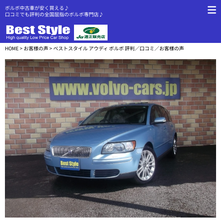
ボルボ中古車が安く買える♪
口コミでも評判の全国屈指のボルボ専門店♪
HOME
>
お客様の声
> ベストスタイル アウディ ボルボ 評判／口コミ／お客様の声