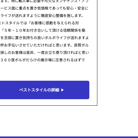
ります。特に輸入車に必要不可欠なメンテナンス・アフ
サービス面に重点を置き低価格であっても安心・安全に
ボライフが送れますように徹底安心整備を施します。
ストスタイルでは「お客様に感動を与えられる対
」「５年・１０年お付き合いして頂ける信頼関係を築
」を念頭に置き気持ちの良いボルボライフが送れますよ
一杯お手伝いさせていただければと思います。良質ボル
お探しのお客様は是非、一度お立ち寄り頂ければと思い
。３６０度ボルボだらけの展示場に圧巻されるはずで
ベストスタイルの詳細