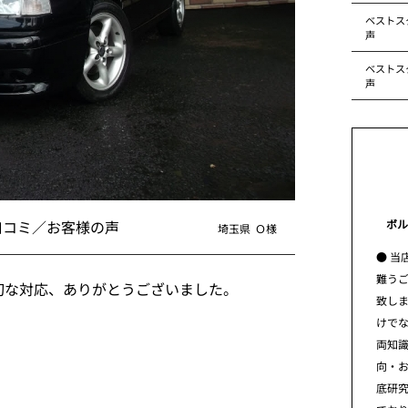
ベストス
声
ベストス
声
ボル
口コミ／お客様の声
埼玉県
Ｏ様
● 当
難う
切な対応、ありがとうございました。
致し
けで
両知
向・
底研