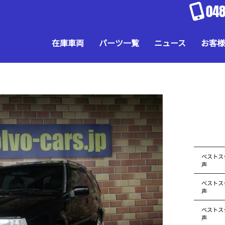
048
在庫車両
パーツ一覧
ニュース
お客様
ベストス
声
ベストス
声
ベストス
声