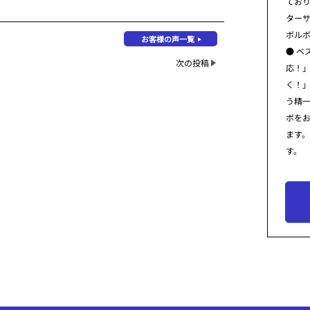
てお
ター
ボル
お客様の声一覧
● ベ
次の投稿
応！
く！
う精
ボを
ます
す。