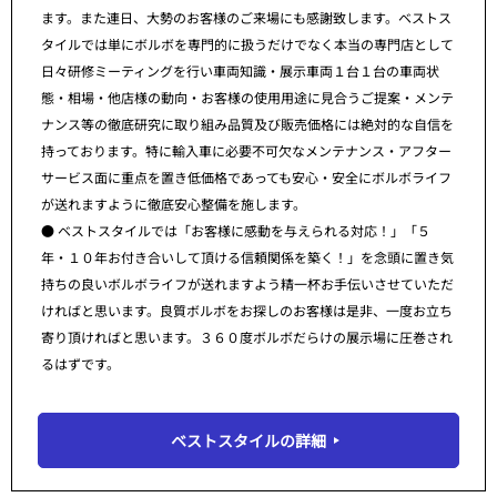
ます。また連日、大勢のお客様のご来場にも感謝致します。ベストス
タイルでは単にボルボを専門的に扱うだけでなく本当の専門店として
日々研修ミーティングを行い車両知識・展示車両１台１台の車両状
態・相場・他店様の動向・お客様の使用用途に見合うご提案・メンテ
ナンス等の徹底研究に取り組み品質及び販売価格には絶対的な自信を
持っております。特に輸入車に必要不可欠なメンテナンス・アフター
サービス面に重点を置き低価格であっても安心・安全にボルボライフ
が送れますように徹底安心整備を施します。
● ベストスタイルでは「お客様に感動を与えられる対応！」「５
年・１０年お付き合いして頂ける信頼関係を築く！」を念頭に置き気
持ちの良いボルボライフが送れますよう精一杯お手伝いさせていただ
ければと思います。良質ボルボをお探しのお客様は是非、一度お立ち
寄り頂ければと思います。３６０度ボルボだらけの展示場に圧巻され
るはずです。
ベストスタイルの詳細