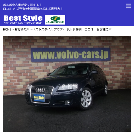
ボルボ中古車が安く買える♪
口コミでも評判の全国屈指のボルボ専門店♪
HOME
>
お客様の声
> ベストスタイル アウディ ボルボ 評判／口コミ／お客様の声