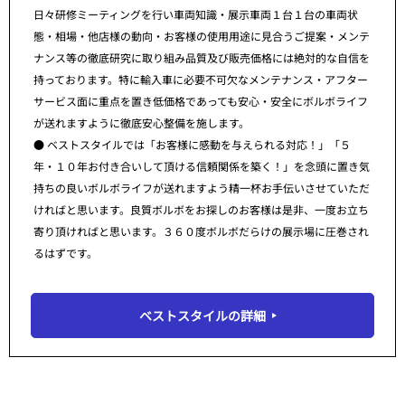
日々研修ミーティングを行い車両知識・展示車両１台１台の車両状
態・相場・他店様の動向・お客様の使用用途に見合うご提案・メンテ
ナンス等の徹底研究に取り組み品質及び販売価格には絶対的な自信を
持っております。特に輸入車に必要不可欠なメンテナンス・アフター
サービス面に重点を置き低価格であっても安心・安全にボルボライフ
が送れますように徹底安心整備を施します。
● ベストスタイルでは「お客様に感動を与えられる対応！」「５
年・１０年お付き合いして頂ける信頼関係を築く！」を念頭に置き気
持ちの良いボルボライフが送れますよう精一杯お手伝いさせていただ
ければと思います。良質ボルボをお探しのお客様は是非、一度お立ち
寄り頂ければと思います。３６０度ボルボだらけの展示場に圧巻され
るはずです。
ベストスタイルの詳細