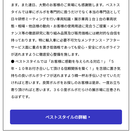
ます。また連日、大勢のお客様のご来場にも感謝致します。ベストス
タイルでは単にボルボを専門的に扱うだけでなく本当の専門店として
日々研修ミーティングを行い車両知識・展示車両１台１台の車両状
態・相場・他店様の動向・お客様の使用用途に見合うご提案・メンテ
ナンス等の徹底研究に取り組み品質及び販売価格には絶対的な自信を
持っております。特に輸入車に必要不可欠なメンテナンス・アフター
サービス面に重点を置き低価格であっても安心・安全にボルボライフ
が送れますように徹底安心整備を施します。
● ベストスタイルでは「お客様に感動を与えられる対応！」「５
年・１０年お付き合いして頂ける信頼関係を築く！」を念頭に置き気
持ちの良いボルボライフが送れますよう精一杯お手伝いさせていただ
ければと思います。良質ボルボをお探しのお客様は是非、一度お立ち
寄り頂ければと思います。３６０度ボルボだらけの展示場に圧巻され
るはずです。
ベストスタイルの詳細