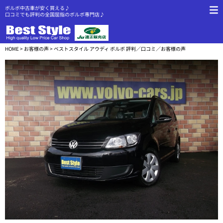
ボルボ中古車が安く買える♪
口コミでも評判の全国屈指のボルボ専門店♪
HOME
>
お客様の声
> ベストスタイル アウディ ボルボ 評判／口コミ／お客様の声