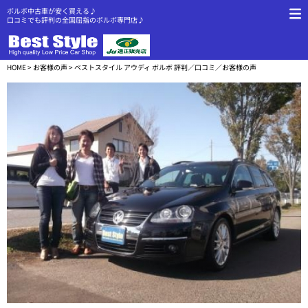
ボルボ中古車が安く買える♪
口コミでも評判の全国屈指のボルボ専門店♪
HOME
>
お客様の声
> ベストスタイル アウディ ボルボ 評判／口コミ／お客様の声