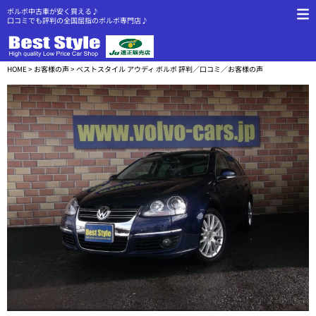
ボルボ中古車が安く買える♪
口コミでも評判の全国屈指のボルボ専門店♪
HOME
>
お客様の声
> ベストスタイル アウディ ボルボ 評判／口コミ／お客様の声