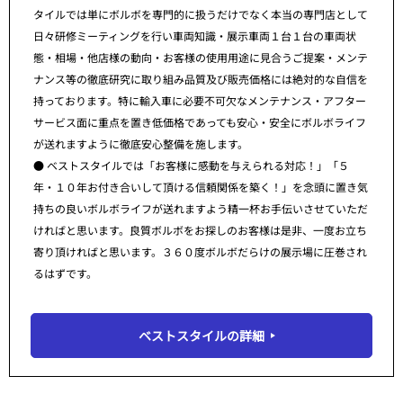
タイルでは単にボルボを専門的に扱うだけでなく本当の専門店として
日々研修ミーティングを行い車両知識・展示車両１台１台の車両状
態・相場・他店様の動向・お客様の使用用途に見合うご提案・メンテ
ナンス等の徹底研究に取り組み品質及び販売価格には絶対的な自信を
持っております。特に輸入車に必要不可欠なメンテナンス・アフター
サービス面に重点を置き低価格であっても安心・安全にボルボライフ
が送れますように徹底安心整備を施します。
● ベストスタイルでは「お客様に感動を与えられる対応！」「５
年・１０年お付き合いして頂ける信頼関係を築く！」を念頭に置き気
持ちの良いボルボライフが送れますよう精一杯お手伝いさせていただ
ければと思います。良質ボルボをお探しのお客様は是非、一度お立ち
寄り頂ければと思います。３６０度ボルボだらけの展示場に圧巻され
るはずです。
ベストスタイルの詳細