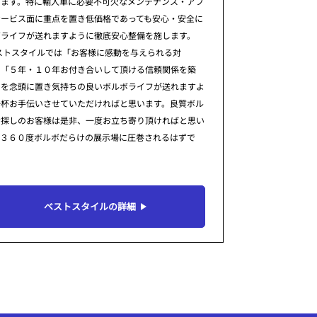
ります。特に輸入車に必要不可欠なメンテナンス・アフ
サービス面に重点を置き低価格であっても安心・安全に
ボライフが送れますように徹底安心整備を施します。
ストスタイルでは「お客様に感動を与えられる対
」「５年・１０年お付き合いして頂ける信頼関係を築
」を念頭に置き気持ちの良いボルボライフが送れますよ
一杯お手伝いさせていただければと思います。良質ボル
お探しのお客様は是非、一度お立ち寄り頂ければと思い
。３６０度ボルボだらけの展示場に圧巻されるはずで
ベストスタイルの詳細