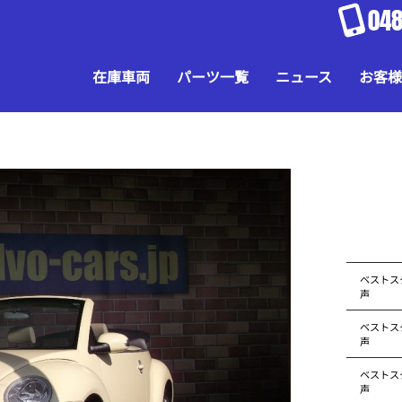
048
在庫車両
パーツ一覧
ニュース
お客様
ベストス
声
ベストス
声
ベストス
声