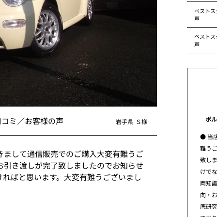
ベストス
声
ベストス
声
ボル
口コミ／お客様の声
岩手県
Ｓ様
● 当
難う
きまして通信販売でのご購入大変有難うご
致し
お引き渡しが完了致しましたのでお知らせ
けで
ければと思います。大変有難うございまし
両知
向・
底研