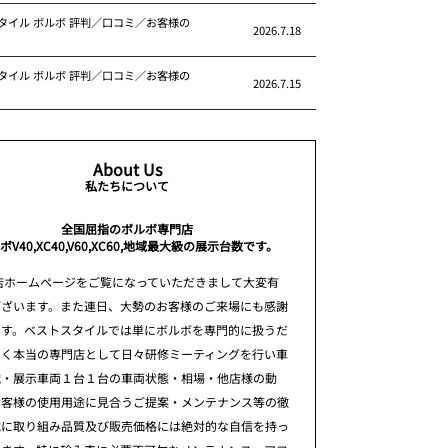
タイル ボルボ 評判／口コミ／お客様の
2026.7.18
タイル ボルボ 評判／口コミ／お客様の
2026.7.15
About Us
私たちについて
全国屈指のボルボ専門店
ボV40,XC40,V60,XC60,地域最大級の展示台数です。
店ホームページをご覧になっていただきまして大変有
ございます。また連日、大勢のお客様のご来場にも感謝
ます。ベストスタイルでは単にボルボを専門的に扱うだ
なく本当の専門店として日々研修ミーティングを行い車
識・展示車両１台１台の車両状態・相場・他店様の動
お客様の使用用途に見合うご提案・メンテナンス等の徹
究に取り組み品質及び販売価格には絶対的な自信を持っ