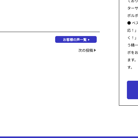
てお
ター
ボル
● ベ
応！
く！
お客様の声一覧
う精
次の投稿
ボを
ます
す。