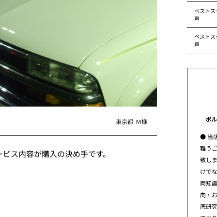
ベストス
声
ベストス
声
ボル
東京都
Ｍ様
● 当
難う
ービス内容が購入の決め手です。
致し
けで
両知
向・
底研