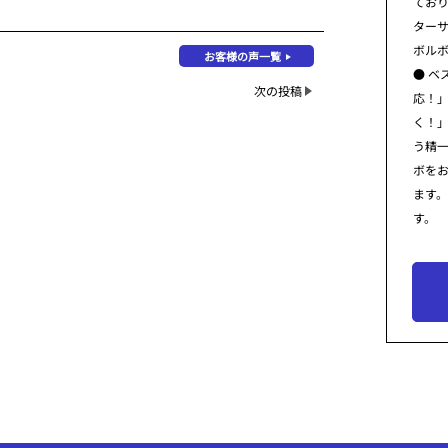
てお
ター
ボル
お客様の声一覧
● ベ
次の投稿
応！
く！
う精
ボを
ます
す。