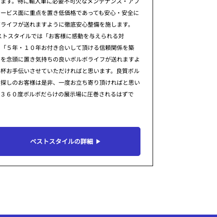
ります。特に輸入車に必要不可欠なメンテナンス・アフ
サービス面に重点を置き低価格であっても安心・安全に
ボライフが送れますように徹底安心整備を施します。
ストスタイルでは「お客様に感動を与えられる対
」「５年・１０年お付き合いして頂ける信頼関係を築
」を念頭に置き気持ちの良いボルボライフが送れますよ
一杯お手伝いさせていただければと思います。良質ボル
お探しのお客様は是非、一度お立ち寄り頂ければと思い
。３６０度ボルボだらけの展示場に圧巻されるはずで
ベストスタイルの詳細