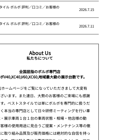
タイル ボルボ 評判／口コミ／お客様の
2026.7.15
タイル ボルボ 評判／口コミ／お客様の
2026.7.11
About Us
私たちについて
全国屈指のボルボ専門店
ボV40,XC40,V60,XC60,地域最大級の展示台数です。
店ホームページをご覧になっていただきまして大変有
ございます。また連日、大勢のお客様のご来場にも感謝
ます。ベストスタイルでは単にボルボを専門的に扱うだ
なく本当の専門店として日々研修ミーティングを行い車
識・展示車両１台１台の車両状態・相場・他店様の動
お客様の使用用途に見合うご提案・メンテナンス等の徹
究に取り組み品質及び販売価格には絶対的な自信を持っ