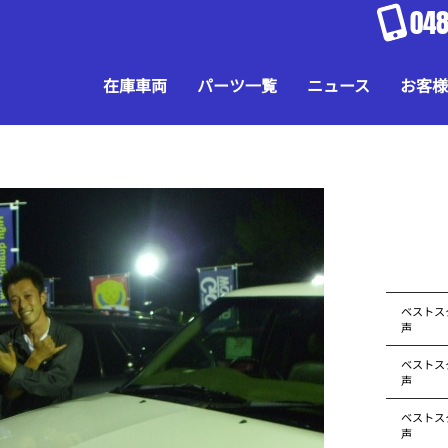
048
在庫車両
パーツ一覧
ニュース
お客様
ベストス
声
ベストス
声
ベストス
声