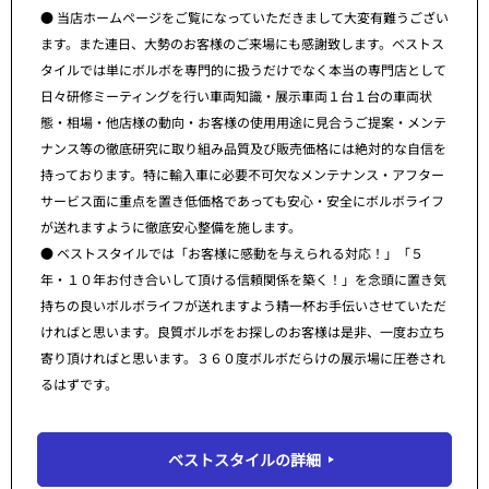
● 当店ホームページをご覧になっていただきまして大変有難うござい
ます。また連日、大勢のお客様のご来場にも感謝致します。ベストス
タイルでは単にボルボを専門的に扱うだけでなく本当の専門店として
日々研修ミーティングを行い車両知識・展示車両１台１台の車両状
態・相場・他店様の動向・お客様の使用用途に見合うご提案・メンテ
ナンス等の徹底研究に取り組み品質及び販売価格には絶対的な自信を
持っております。特に輸入車に必要不可欠なメンテナンス・アフター
サービス面に重点を置き低価格であっても安心・安全にボルボライフ
が送れますように徹底安心整備を施します。
● ベストスタイルでは「お客様に感動を与えられる対応！」「５
年・１０年お付き合いして頂ける信頼関係を築く！」を念頭に置き気
持ちの良いボルボライフが送れますよう精一杯お手伝いさせていただ
ければと思います。良質ボルボをお探しのお客様は是非、一度お立ち
寄り頂ければと思います。３６０度ボルボだらけの展示場に圧巻され
るはずです。
ベストスタイルの詳細