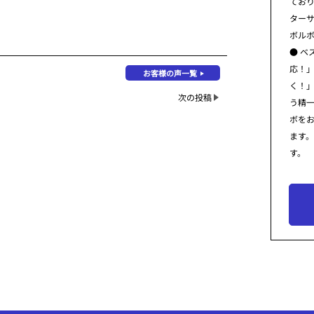
てお
ター
ボル
● ベ
応！
お客様の声一覧
く！
次の投稿
う精
ボを
ます
す。