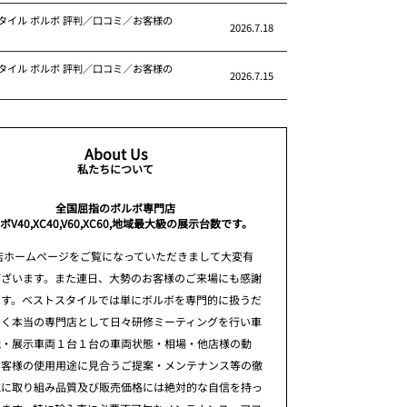
タイル ボルボ 評判／口コミ／お客様の
2026.7.18
タイル ボルボ 評判／口コミ／お客様の
2026.7.15
About Us
私たちについて
全国屈指のボルボ専門店
ボV40,XC40,V60,XC60,地域最大級の展示台数です。
店ホームページをご覧になっていただきまして大変有
ございます。また連日、大勢のお客様のご来場にも感謝
ます。ベストスタイルでは単にボルボを専門的に扱うだ
なく本当の専門店として日々研修ミーティングを行い車
識・展示車両１台１台の車両状態・相場・他店様の動
お客様の使用用途に見合うご提案・メンテナンス等の徹
究に取り組み品質及び販売価格には絶対的な自信を持っ