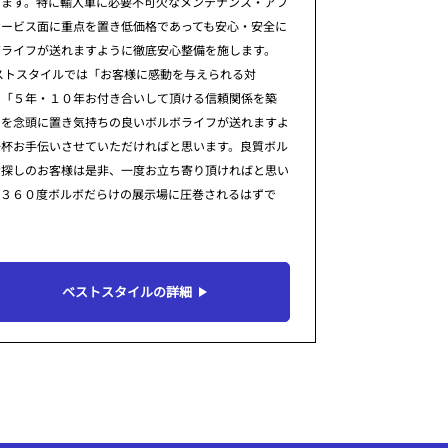
ります。特に輸入車に必要不可欠なメンテナンス・アフ
サービス面に重点を置き低価格であっても安心・安全に
ボライフが送れますように徹底安心整備を施します。
ストスタイルでは「お客様に感動を与えられる対
」「５年・１０年お付き合いして頂ける信頼関係を築
」を念頭に置き気持ちの良いボルボライフが送れますよ
一杯お手伝いさせていただければと思います。良質ボル
お探しのお客様は是非、一度お立ち寄り頂ければと思い
。３６０度ボルボだらけの展示場に圧巻されるはずで
ベストスタイルの詳細