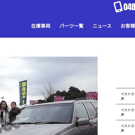
048
在庫車両
パーツ一覧
ニュース
お客様
ベストス
声
ベストス
声
ベストス
声