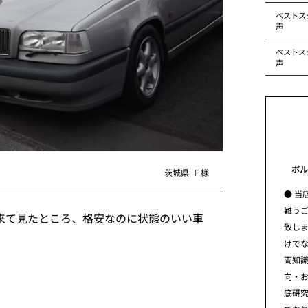
ベストス
声
ベストス
声
ボル
茨城県
Ｆ様
● 当
難う
来て見たところ、格安なのに状態のいい車
致し
けで
両知
向・
底研