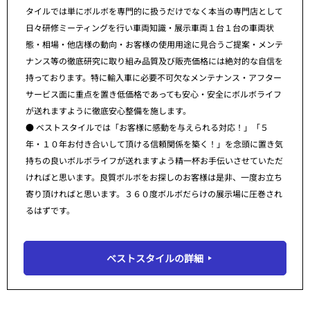
タイルでは単にボルボを専門的に扱うだけでなく本当の専門店として
日々研修ミーティングを行い車両知識・展示車両１台１台の車両状
態・相場・他店様の動向・お客様の使用用途に見合うご提案・メンテ
ナンス等の徹底研究に取り組み品質及び販売価格には絶対的な自信を
持っております。特に輸入車に必要不可欠なメンテナンス・アフター
サービス面に重点を置き低価格であっても安心・安全にボルボライフ
が送れますように徹底安心整備を施します。
● ベストスタイルでは「お客様に感動を与えられる対応！」「５
年・１０年お付き合いして頂ける信頼関係を築く！」を念頭に置き気
持ちの良いボルボライフが送れますよう精一杯お手伝いさせていただ
ければと思います。良質ボルボをお探しのお客様は是非、一度お立ち
寄り頂ければと思います。３６０度ボルボだらけの展示場に圧巻され
るはずです。
ベストスタイルの詳細