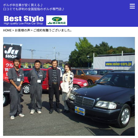
ボルボ中古車が安く買える♪
口コミでも評判の全国屈指のボルボ専門店♪
HOME
>
お客様の声
> ご成約有難うございました。