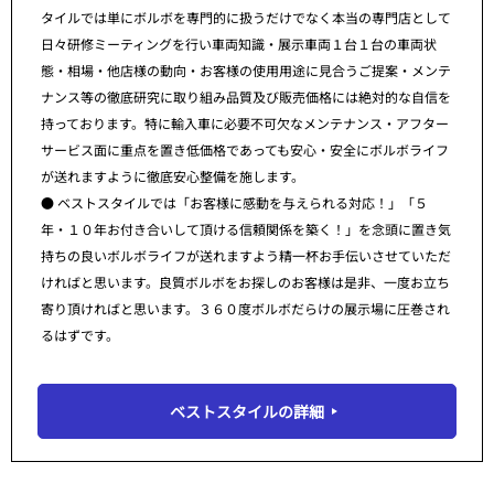
タイルでは単にボルボを専門的に扱うだけでなく本当の専門店として
日々研修ミーティングを行い車両知識・展示車両１台１台の車両状
態・相場・他店様の動向・お客様の使用用途に見合うご提案・メンテ
ナンス等の徹底研究に取り組み品質及び販売価格には絶対的な自信を
持っております。特に輸入車に必要不可欠なメンテナンス・アフター
サービス面に重点を置き低価格であっても安心・安全にボルボライフ
が送れますように徹底安心整備を施します。
● ベストスタイルでは「お客様に感動を与えられる対応！」「５
年・１０年お付き合いして頂ける信頼関係を築く！」を念頭に置き気
持ちの良いボルボライフが送れますよう精一杯お手伝いさせていただ
ければと思います。良質ボルボをお探しのお客様は是非、一度お立ち
寄り頂ければと思います。３６０度ボルボだらけの展示場に圧巻され
るはずです。
ベストスタイルの詳細