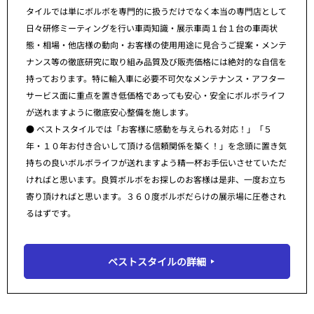
タイルでは単にボルボを専門的に扱うだけでなく本当の専門店として
日々研修ミーティングを行い車両知識・展示車両１台１台の車両状
態・相場・他店様の動向・お客様の使用用途に見合うご提案・メンテ
ナンス等の徹底研究に取り組み品質及び販売価格には絶対的な自信を
持っております。特に輸入車に必要不可欠なメンテナンス・アフター
サービス面に重点を置き低価格であっても安心・安全にボルボライフ
が送れますように徹底安心整備を施します。
● ベストスタイルでは「お客様に感動を与えられる対応！」「５
年・１０年お付き合いして頂ける信頼関係を築く！」を念頭に置き気
持ちの良いボルボライフが送れますよう精一杯お手伝いさせていただ
ければと思います。良質ボルボをお探しのお客様は是非、一度お立ち
寄り頂ければと思います。３６０度ボルボだらけの展示場に圧巻され
るはずです。
ベストスタイルの詳細