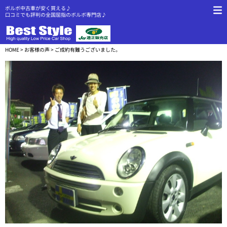
ボルボ中古車が安く買える♪
口コミでも評判の全国屈指のボルボ専門店♪
HOME
>
お客様の声
> ご成約有難うございました。