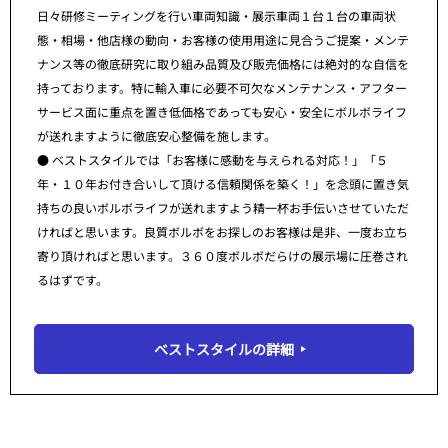
日々研修ミーティングを行い車両知識・展示車両１台１台の車両状
態・相場・他店様の動向・お客様の使用用途に見合うご提案・メンテ
ナンス等の徹底研究に取り組み品質及び販売価格には絶対的な自信を
持っております。特に輸入車に必要不可欠なメンテナンス・アフター
サービス面に重点を置き低価格であっても安心・安全にボルボライフ
が送れますように徹底安心整備を施します。
● ベストスタイルでは「お客様に感動を与えられる対応！」「５
年・１０年お付き合いして頂ける信頼関係を築く！」を念頭に置き気
持ちの良いボルボライフが送れますよう精一杯お手伝いさせていただ
ければと思います。良質ボルボをお探しのお客様は是非、一度お立ち
寄り頂ければと思います。３６０度ボルボだらけの展示場に圧巻され
るはずです。
ベストスタイルの詳細