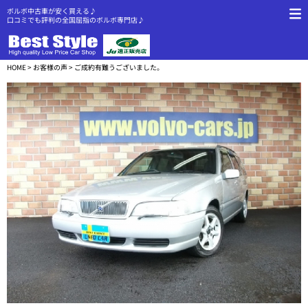
ボルボ中古車が安く買える♪
口コミでも評判の全国屈指のボルボ専門店♪
HOME
>
お客様の声
> ご成約有難うございました。