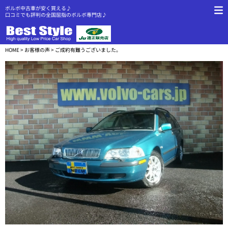
ボルボ中古車が安く買える♪
口コミでも評判の全国屈指のボルボ専門店♪
HOME
>
お客様の声
> ご成約有難うございました。