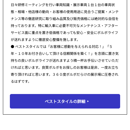
日々研修ミーティングを行い車両知識・展示車両１台１台の車両状
態・相場・他店様の動向・お客様の使用用途に見合うご提案・メンテ
ナンス等の徹底研究に取り組み品質及び販売価格には絶対的な自信を
持っております。特に輸入車に必要不可欠なメンテナンス・アフター
サービス面に重点を置き低価格であっても安心・安全にボルボライフ
が送れますように徹底安心整備を施します。
● ベストスタイルでは「お客様に感動を与えられる対応！」「５
年・１０年お付き合いして頂ける信頼関係を築く！」を念頭に置き気
持ちの良いボルボライフが送れますよう精一杯お手伝いさせていただ
ければと思います。良質ボルボをお探しのお客様は是非、一度お立ち
寄り頂ければと思います。３６０度ボルボだらけの展示場に圧巻され
るはずです。
ベストスタイルの詳細