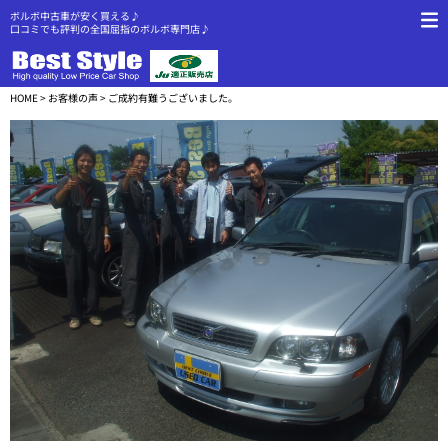
ボルボ中古車が安く買える♪
口コミでも評判の全国屈指のボルボ専門店♪
HOME
>
お客様の声
> ご成約有難うございました。