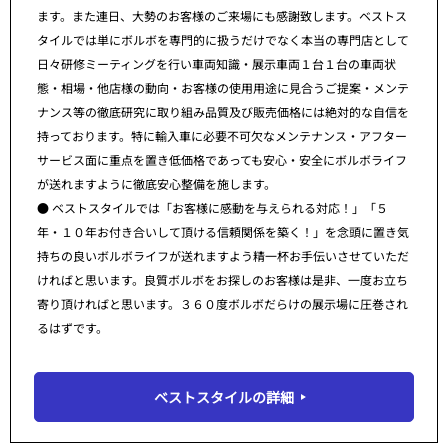
ます。また連日、大勢のお客様のご来場にも感謝致します。ベストス
タイルでは単にボルボを専門的に扱うだけでなく本当の専門店として
日々研修ミーティングを行い車両知識・展示車両１台１台の車両状
態・相場・他店様の動向・お客様の使用用途に見合うご提案・メンテ
ナンス等の徹底研究に取り組み品質及び販売価格には絶対的な自信を
持っております。特に輸入車に必要不可欠なメンテナンス・アフター
サービス面に重点を置き低価格であっても安心・安全にボルボライフ
が送れますように徹底安心整備を施します。
● ベストスタイルでは「お客様に感動を与えられる対応！」「５
年・１０年お付き合いして頂ける信頼関係を築く！」を念頭に置き気
持ちの良いボルボライフが送れますよう精一杯お手伝いさせていただ
ければと思います。良質ボルボをお探しのお客様は是非、一度お立ち
寄り頂ければと思います。３６０度ボルボだらけの展示場に圧巻され
るはずです。
ベストスタイルの詳細