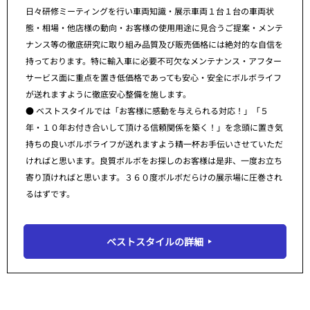
日々研修ミーティングを行い車両知識・展示車両１台１台の車両状
態・相場・他店様の動向・お客様の使用用途に見合うご提案・メンテ
ナンス等の徹底研究に取り組み品質及び販売価格には絶対的な自信を
持っております。特に輸入車に必要不可欠なメンテナンス・アフター
サービス面に重点を置き低価格であっても安心・安全にボルボライフ
が送れますように徹底安心整備を施します。
● ベストスタイルでは「お客様に感動を与えられる対応！」「５
年・１０年お付き合いして頂ける信頼関係を築く！」を念頭に置き気
持ちの良いボルボライフが送れますよう精一杯お手伝いさせていただ
ければと思います。良質ボルボをお探しのお客様は是非、一度お立ち
寄り頂ければと思います。３６０度ボルボだらけの展示場に圧巻され
るはずです。
ベストスタイルの詳細