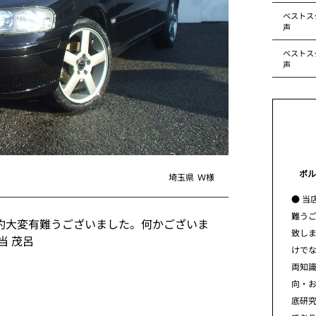
ベストス
声
ベストス
声
ボル
埼玉県
Ｗ様
● 当
難う
約大変有難うございました。何かございま
致し
当 茂呂
けで
両知
向・
底研