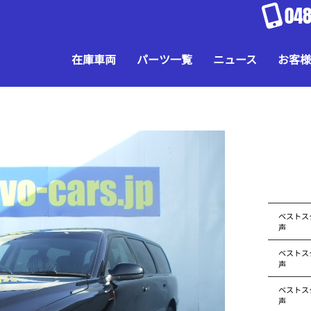
048
在庫車両
パーツ一覧
ニュース
お客様
ベストス
声
ベストス
声
ベストス
声