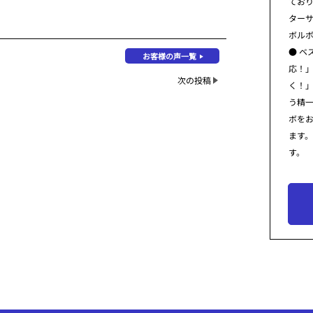
てお
ター
ボル
● ベ
お客様の声一覧
応！
次の投稿
く！
う精
ボを
ます
す。