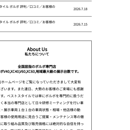
タイル ボルボ 評判／口コミ／お客様の
2026.7.18
タイル ボルボ 評判／口コミ／お客様の
2026.7.15
About Us
私たちについて
全国屈指のボルボ専門店
ボV40,XC40,V60,XC60,地域最大級の展示台数です。
店ホームページをご覧になっていただきまして大変有
ございます。また連日、大勢のお客様のご来場にも感謝
ます。ベストスタイルでは単にボルボを専門的に扱うだ
なく本当の専門店として日々研修ミーティングを行い車
識・展示車両１台１台の車両状態・相場・他店様の動
お客様の使用用途に見合うご提案・メンテナンス等の徹
究に取り組み品質及び販売価格には絶対的な自信を持っ