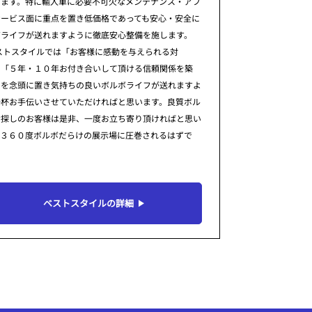
ります。特に輸入車に必要不可欠なメンテナンス・アフ
サービス面に重点を置き低価格であっても安心・安全に
ボライフが送れますように徹底安心整備を施します。
ストスタイルでは「お客様に感動を与えられる対
」「５年・１０年お付き合いして頂ける信頼関係を築
」を念頭に置き気持ちの良いボルボライフが送れますよ
一杯お手伝いさせていただければと思います。良質ボル
お探しのお客様は是非、一度お立ち寄り頂ければと思い
。３６０度ボルボだらけの展示場に圧巻されるはずで
ベストスタイルの詳細