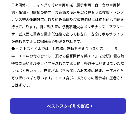
日々研修ミーティングを行い車両知識・展示車両１台１台の車両状
態・相場・他店様の動向・お客様の使用用途に見合うご提案・メンテ
ナンス等の徹底研究に取り組み品質及び販売価格には絶対的な自信を
持っております。特に輸入車に必要不可欠なメンテナンス・アフター
サービス面に重点を置き低価格であっても安心・安全にボルボライフ
が送れますように徹底安心整備を施します。
● ベストスタイルでは「お客様に感動を与えられる対応！」「５
年・１０年お付き合いして頂ける信頼関係を築く！」を念頭に置き気
持ちの良いボルボライフが送れますよう精一杯お手伝いさせていただ
ければと思います。良質ボルボをお探しのお客様は是非、一度お立ち
寄り頂ければと思います。３６０度ボルボだらけの展示場に圧巻され
るはずです。
ベストスタイルの詳細