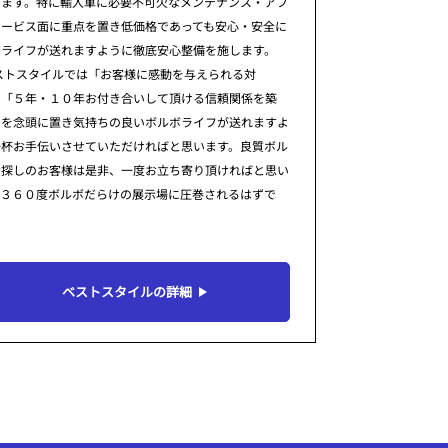
ります。特に輸入車に必要不可欠なメンテナンス・アフ
サービス面に重点を置き低価格であっても安心・安全に
ボライフが送れますように徹底安心整備を施します。
ストスタイルでは「お客様に感動を与えられる対
」「５年・１０年お付き合いして頂ける信頼関係を築
」を念頭に置き気持ちの良いボルボライフが送れますよ
一杯お手伝いさせていただければと思います。良質ボル
お探しのお客様は是非、一度お立ち寄り頂ければと思い
。３６０度ボルボだらけの展示場に圧巻されるはずで
ベストスタイルの詳細