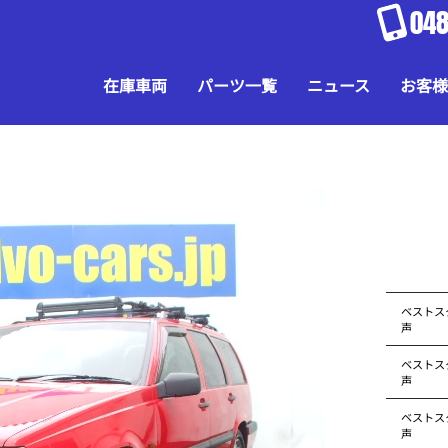
048
在庫車両
パーツ一覧
ニュース
お客様
ベストス
声
ベストス
声
ベストス
声