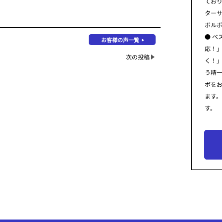
てお
ター
ボル
● ベ
お客様の声一覧
応！
次の投稿
く！
う精
ボを
ます
す。