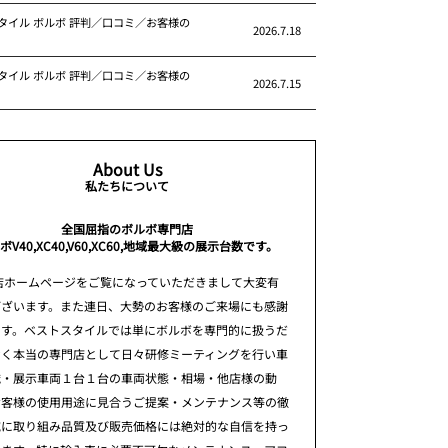
タイル ボルボ 評判／口コミ／お客様の
2026.7.18
タイル ボルボ 評判／口コミ／お客様の
2026.7.15
About Us
私たちについて
全国屈指のボルボ専門店
ボV40,XC40,V60,XC60,地域最大級の展示台数です。
店ホームページをご覧になっていただきまして大変有
ございます。また連日、大勢のお客様のご来場にも感謝
ます。ベストスタイルでは単にボルボを専門的に扱うだ
なく本当の専門店として日々研修ミーティングを行い車
識・展示車両１台１台の車両状態・相場・他店様の動
お客様の使用用途に見合うご提案・メンテナンス等の徹
究に取り組み品質及び販売価格には絶対的な自信を持っ