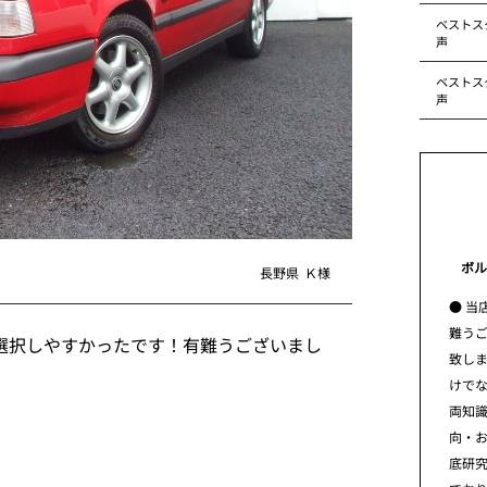
ベストス
声
ベストス
声
ボル
長野県
Ｋ様
● 当
難う
選択しやすかったです！有難うございまし
致し
けで
両知
向・
底研